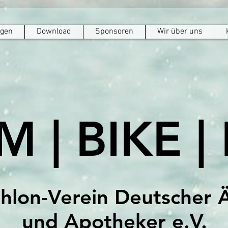
ngen
Download
Sponsoren
Wir über uns
M | BIKE |
thlon-Verein Deutscher 
und Apotheker e.V.