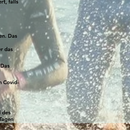
t, falls
en. Das
r das
 Das
n Covid-
d des
 Tagen