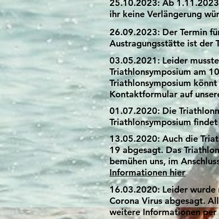
25.10.2023: Ab 1.11.2023 
ihr keine Verlängerung wün
26.09.2023: Der Termin für
Austragungsstätte ist der 
03.05.2021: Leider musste
Triathlonsymposium am 10
Triathlonsymposium könnt 
Kontaktformular auf unse
01.07.2020: Die Triathlonm
Triathlonsymposium findet
13.05.2020: Auch die Tria
19 abgesagt. Das Triathlo
bemühen uns, im Anschluss
Informationen hier
16.03.2020: Leider wurde
Corona Virus abgesagt. Al
weitere Informationen per 