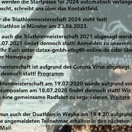
werden die Startpässe für 2024 automatisch verlänger
scht, schreibt uns über das Kontaktfeld.
 die Triathlonmeisterschaft 2024 steht fest!
Triathlon in Münster am 23.06.2023.
 auch die Triathlonmeisterschaft 2021 abgesagt werd
.07.2021 findet dennoch statt! Anmelden zu unserem
Ihr Euch unter
datax-gmbh-stbg@t-online.de
oder übe
rer Homepage
eisterschaft ist aufgrund des Corona Virus abgesagt.
 dennoch statt!
Programm
thlonmeisterschaft am 19.07.2020 wurde aufgrund vo
nsymposium am 18.07.2020 findet dennoch statt! Wir
 eine gemeinsame Radfahrt zu organisieren.
Weitere
 nun auch der Duathlon in Weyhe am 19.4.20 aufgrun
le angemeldeten Teilnehmer erhalten in den nächsten
Mail.